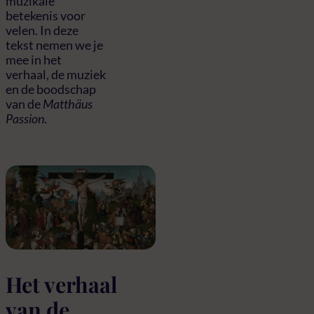
muzikale
betekenis voor
velen. In deze
tekst nemen we je
mee in het
verhaal, de muziek
en de boodschap
van de
Matthäus
Passion
.
Het verhaal
van de