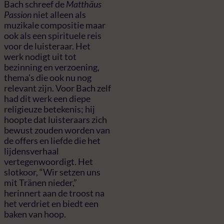
Bach schreef de
Matthäus
Passion
niet alleen als
muzikale compositie maar
ook als een spirituele reis
voor de luisteraar. Het
werk nodigt uit tot
bezinning en verzoening,
thema’s die ook nu nog
relevant zijn. Voor Bach zelf
had dit werk een diepe
religieuze betekenis; hij
hoopte dat luisteraars zich
bewust zouden worden van
de offers en liefde die het
lijdensverhaal
vertegenwoordigt. Het
slotkoor, “Wir setzen uns
mit Tränen nieder,”
herinnert aan de troost na
het verdriet en biedt een
baken van hoop.