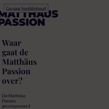
Home
Ga naar hoofdinhoud
Waar gaat de Matthäus
Waar
gaat de
Matthäus
Passion
over?
De
Matthäus
Passion
,
gecomponeerd