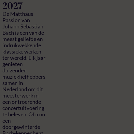
2027
De Matthäus
Passion van
Johann Sebastian
Bach is een van de
meest geliefde en
indrukwekkende
klassieke werken
ter wereld. Elk jaar
genieten
duizenden
muziekliefhebbers
samen in
Nederland om dit
meesterwerk in
een ontroerende
concertuitvoering
te beleven. Of u nu
een
doorgewinterde
Bach-kenner bent