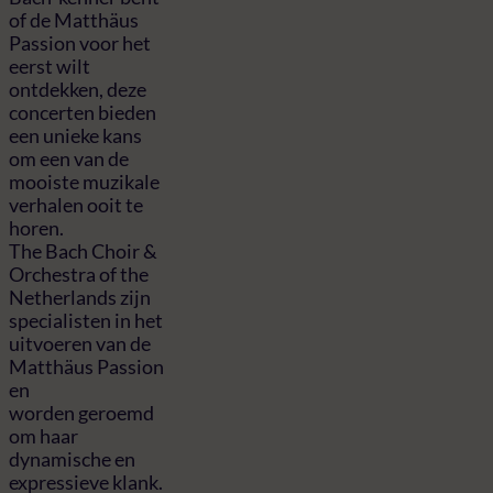
of de Matthäus
Passion voor het
eerst wilt
ontdekken, deze
concerten bieden
een unieke kans
om een van de
mooiste muzikale
verhalen ooit te
horen.
The Bach Choir &
Orchestra of the
Netherlands zijn
specialisten in het
uitvoeren van de
Matthäus Passion
en
worden geroemd
om haar
dynamische en
expressieve klank.