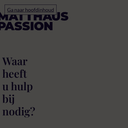
Home
Ga naar hoofdinhoud
klantenservice
Waar
heeft
u hulp
bij
nodig?