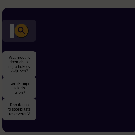
zoeken
Zoeken door de veelgestelde vragen
Wat moet ik
doen als ik
mij e-tickets
kwijt ben?
Kan ik mijn
tickets
ruilen?
Kan ik een
rolstoelplaats
reserveren?