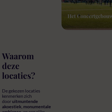
Het Concertgebou
Waarom
deze
locaties?
De gekozen locaties
kenmerken zich
door
uitmuntende
akoestiek
,
monumentale
ambiance
, en een rijke