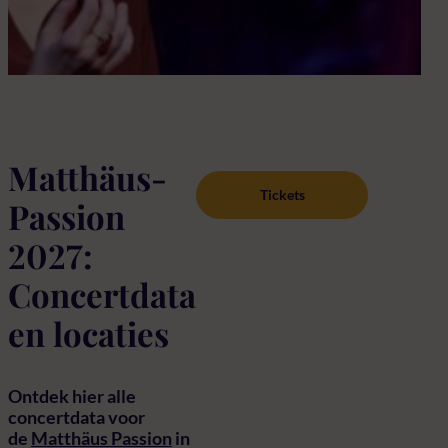
Mat
Ba
Matthäus-
Tickets
Passion
2027:
Concertdata
en locaties
Ontdek hier alle
concertdata voor
de
Matthäus Passion
in