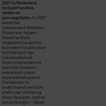
2027 in Nederland,
inclusief locaties,
steden en
aanvangstijden.
In 2027
wordt het
meesterwerk
Matthäus-
Passion
van Johann
Sebastian Bach
uitgevoerd op dertien
bijzondere locaties door
het hele land. Van
indrukwekkende
historische kerken tot
iconische theaters:
overal kunt u deze
monumentale passie
live beleven. In
onderstaand overzicht
vindt u per uitvoering
direct de plaats, stad en
concertlocatie — ideaal