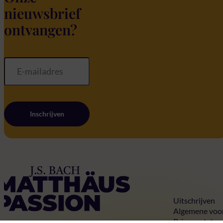
nieuwsbrief
ontvangen?
Inschrijven
Home
Uitschrijven
Algemene voo
Privacy state