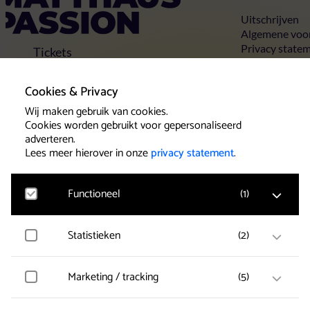
Uitschrijven
Algemene voo
Privacy state
Tickets
Cookies
Uitvoeringen
Locaties
Cookies & Privacy
Klantenservice
Wij maken gebruik van cookies.
Contact
Cookies worden gebruikt voor gepersonaliseerd
adverteren.
Lees meer hierover in onze
privacy statement
.
Klantenservice
Het team van Beleef Klassiek wil u als
Functioneel
(
1
)
concertbezoeker een goede service
verlenen. Maak daarom gebruik van de
Statistieken
(
2
)
Google Analytics
diverse Service Formulieren voor een
Bezoekersstatistieken, websitebezoek en gebruik
snelle en adequate afhandeling van uw
wordt gemeten en gebruikersgegevens worden
wensen.
anoniem verzameld.
Marketing / tracking
(
5
)
Hotjar
Gebruikersgegevens en gedrag worden opgeslagen
voor optimalisatie van de website.