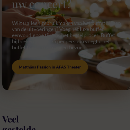
uw concert?
Wilt u alleen gebruikmaken van het buffet bij een
van de uitvoeringen? Voeg het luxe buffet
eenvoudig toe tijdens het bestelproces. Buffet
bijboeken Voor € 35 per persoon voegt u het
buffet toe aan uw concertbezoek.
Matthäus Passion in AFAS Theater
Veel
gestelde