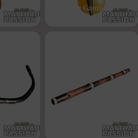
Viola Da Gamba
ia
Traverso