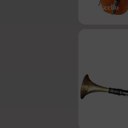
Barokcello
Hobo da Cacc