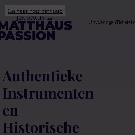
Ga naar hoofdinhoud
Home
Uitvoeringen
Tickets
L
Authentieke in
Authentieke
Instrumenten
en
Historische