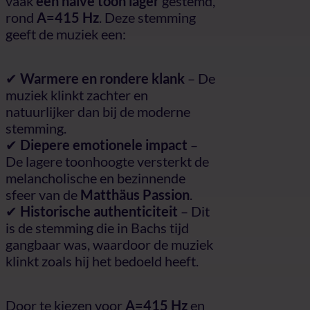
vaak
een halve toon lager
gestemd,
rond
A=415 Hz
. Deze stemming
geeft de muziek een:
✔
Warmere en rondere klank
– De
muziek klinkt zachter en
natuurlijker dan bij de moderne
stemming.
✔
Diepere emotionele impact
–
De lagere toonhoogte versterkt de
melancholische en bezinnende
sfeer van de
Matthäus Passion
.
✔
Historische authenticiteit
– Dit
is de stemming die in Bachs tijd
gangbaar was, waardoor de muziek
klinkt zoals hij het bedoeld heeft.
Door te kiezen voor
A=415 Hz
en