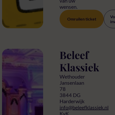
van uw
wensen.
Vo
Omruilen ticket
in
Beleef
Klassiek
Wethouder
Jansenlaan
78
3844 DG
Harderwijk
info@beleefklassiek.nl
KvK