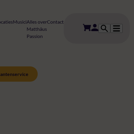
ocaties
Musici
Alles over
Contact
Matthäus
Passion
lantenservice