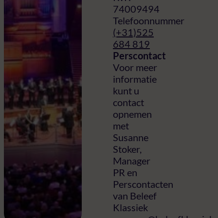
74009494
Telefoonnummer
(+31)525
684 819
Perscontact
Voor meer
informatie
kunt u
contact
opnemen
met
Susanne
Stoker,
Manager
PR en
Perscontacten
van Beleef
Klassiek