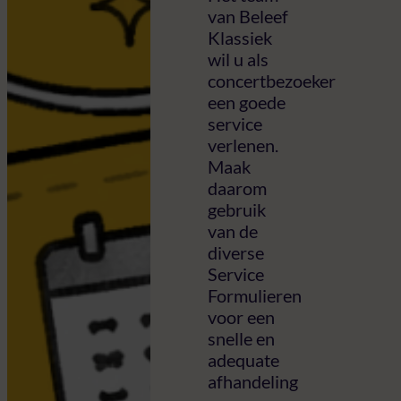
van Beleef
Klassiek
wil u als
concertbezoeker
een goede
service
verlenen.
Maak
daarom
gebruik
van de
diverse
Service
Formulieren
voor een
snelle en
adequate
afhandeling